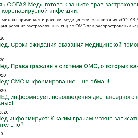
 «СОГАЗ-Мед» готова к защите прав застрахова
х коронавирусной инфекции.
ие методы применяет страховая медицинская организация «СОГАЗ
ормирования застрахованных лиц по ОМС при распространении ко
020
ед. Сроки ожидания оказания медицинской помо
020
д. Права граждан в системе ОМС, о которых ва
020
ед: СМС-информирование – не обман!
020
ЕД информирует: нововведения диспансерного 
ьных!
2020
ед информирует: К каким врачам можно записат
ятельно?
20