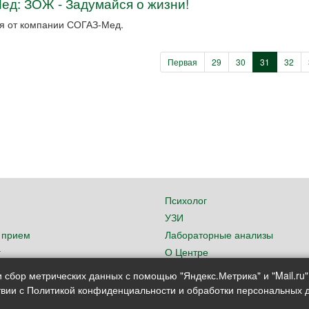
ед: ЗОЖ - Задумайся о жизни!
 от компании СОГАЗ-Мед.
Первая
29
30
31
32
Психолог
УЗИ
 прием
Лабораторные анализы
г
О Центре
 сбор метрических данных с помощью "Яндекс.Метрика" и "Mail.ru"
ствии с Политикой конфиденциальности и обработки персональных 
г. Вологда, ул. Преминина, д. 1