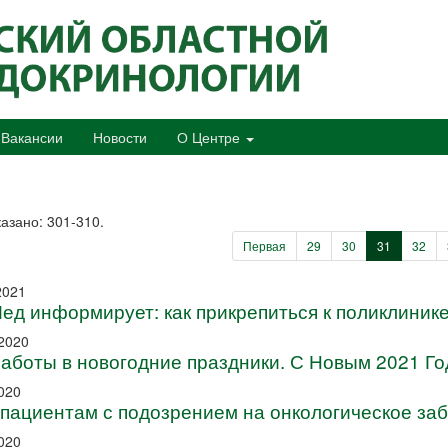
Вакансии
Новости
О Центре
азано: 301-310.
Первая
29
30
31
32
2021
д информирует: как прикрепиться к поликлиник
2020
аботы в новогодние праздники. С Новым 2021 Го
020
пациентам с подозрением на онкологическое за
020