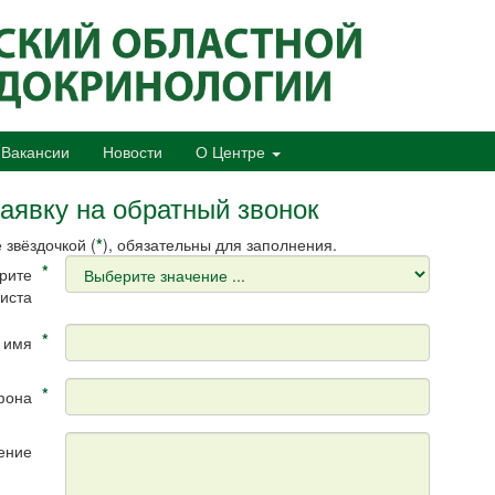
Вакансии
Новости
О Центре
аявку на обратный звонок
*
 звёздочкой (
), обязательны для заполнения.
*
рите
иста
*
 имя
*
фона
ение